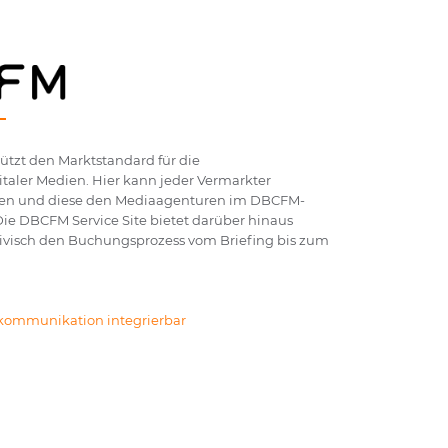
ützt den Marktstandard für die
ler Medien. Hier kann jeder Vermarkter
gen und diese den Mediaagenturen im DBCFM-
Die DBCFM Service Site bietet darüber hinaus
tivisch den Buchungsprozess vom Briefing bis zum
skommunikation integrierbar